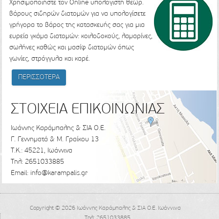
Χρησιμοποιήστε τον Online υπολογιστή θεωρ.
βάρους σιδηρών διατομών για να υπολογίσετε
γρήγορα το βάρος της κατασκευής σας για μια
ευρεία γκάμα διατομών: κοιλοδοκούς, λαμαρίνες,
σωλήνες καθώς και μασίφ διατομών όπως
γωνίες, στρόγγυλα και καρέ.
ΠΕΡΙΣΣΟΤΕΡΑ
ΣΤΟΙΧΕΙΑ ΕΠΙΚΟΙΝΩΝΙΑΣ
Ιωάννης Καράμπαλης & ΣΙΑ Ο.Ε.
Γ. Γεννηματά & Μ. Γραίκου 13
Τ.Κ.: 45221, Ιωάννινα
Τηλ: 2651033885
Email: info@karampalis.gr
Copyright © 2026 Ιωάννης Καράμπαλης & ΣΙΑ Ο.Ε. Ιωάννινα
Τηλ: 2651033885