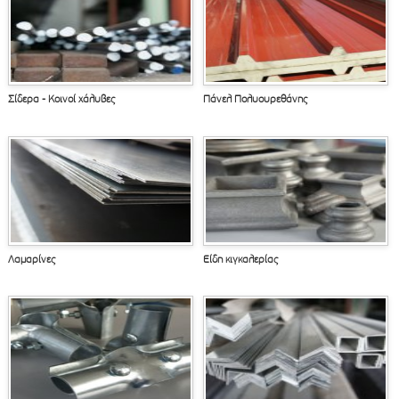
1
2
3
4
Σίδερα - Κοινοί χάλυβες
Πάνελ Πολυουρεθάνης
Λαμαρίνες
Είδη κιγκαλερίας