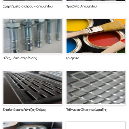
Εξαρτήματα σιδήρου - αλουμινίου
Προϊόντα Αλουμινίου
Βίδες, υλικά στερέωσης
Χρώματα
Σκαλοπάτια-φλάντζες-Σχάρες
Πλέγματα-Σίτες περίφραξης