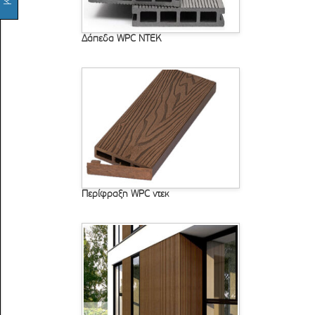
Δάπεδα WPC ΝΤΕΚ
Περίφραξη WPC ντεκ