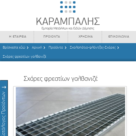
Η ΕΤΑΙΡΕΙΑ
ΠΡΟΙΟΝΤΑ
ΧΡΗΣΙΜΑ
ΕΠΙΚΟΙΝΩΝΙΑ
Βρίσκεστε εδώ
Αρχική
Προϊόντα
Σκαλοπάτια-φλάντζες-Σχάρες
Σχάρες φρεατίων γαλβανιζέ
Σχάρες φρεατίων γαλβανιζέ
Κατάλογος Προϊόντων