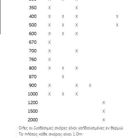
350
X
X
400
X
X
X
X
500
X
X
X
X
600
X
X
X
670
X
700
X
X
760
X
800
X
X
X
870
X
900
X
X
X
1000
X
X
X
1200
X
1500
X
2000
X
Ολες οι διαθέσιμες σχάρες είναι γαλβανισμένες εν θερμώ
Το πλάτος κάθε σχάρας είναι 1.0m