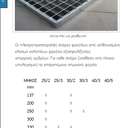
Κάντε κλικ για μεγέθυνση
Οι ηλεκτροπρεσσαριστές σχάρες φρεατίων από γαλβανισμένο
έλασμα καλύπτουν φρεάτια εξασφαλίζοντας
απορροές ομβρίων. Για κάθε σχάρα διατίθεται απο πίνακα
υπολογισμού το επιτρεπόμενο σημειακό φορτίο.
ΜΗΚΟΣ
25/2
25/3
30/2
30/3
40/3
40/5
mm
137
X
X
200
X
X
250
X
X
X
300
X
330
X
X
X