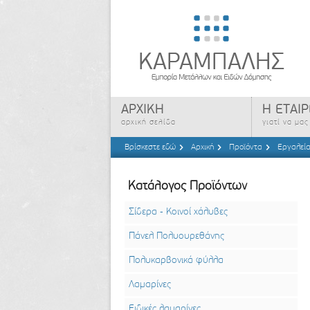
ΑΡΧΙΚΗ
Η ΕΤΑΙΡ
αρχική σελίδα
γιατί να μα
Βρίσκεστε εδώ
Αρχική
Προϊόντα
Εργαλεί
Κατάλογος Προϊόντων
Σίδερα - Κοινοί χάλυβες
Πάνελ Πολυουρεθάνης
Πολυκαρβονικά φύλλα
Λαμαρίνες
Ειδικές λαμαρίνες