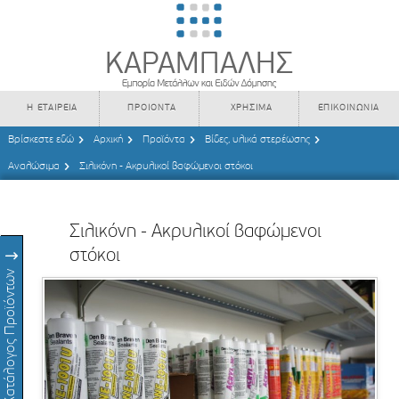
Η ΕΤΑΙΡΕΙΑ
ΠΡΟΙΟΝΤΑ
ΧΡΗΣΙΜΑ
ΕΠΙΚΟΙΝΩΝΙΑ
Βρίσκεστε εδώ
Αρχική
Προϊόντα
Βίδες, υλικά στερέωσης
Αναλώσιμα
Σιλικόνη - Ακρυλικοί βαφώμενοι στόκοι
Σιλικόνη - Ακρυλικοί βαφώμενοι
στόκοι
Κατάλογος Προϊόντων