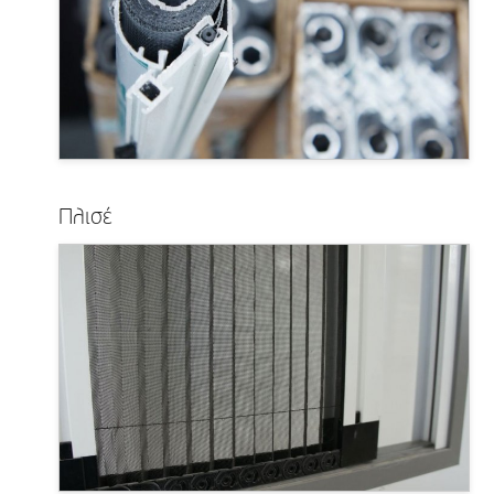
Πλισέ