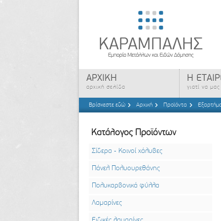
ΑΡΧΙΚΗ
Η ΕΤΑΙΡ
αρχική σελίδα
γιατί να μα
Βρίσκεστε εδώ
Αρχική
Προϊόντα
Εξαρτήμα
Κατάλογος Προϊόντων
Σίδερα - Κοινοί χάλυβες
Πάνελ Πολυουρεθάνης
Πολυκαρβονικά φύλλα
Λαμαρίνες
Ειδικές λαμαρίνες