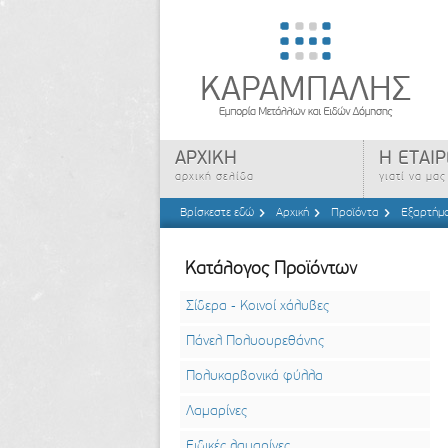
ΑΡΧΙΚΗ
Η ΕΤΑΙΡ
αρχική σελίδα
γιατί να μα
Βρίσκεστε εδώ
Αρχική
Προϊόντα
Εξαρτήμα
Κατάλογος Προϊόντων
Σίδερα - Κοινοί χάλυβες
Πάνελ Πολυουρεθάνης
Πολυκαρβονικά φύλλα
Λαμαρίνες
Ειδικές λαμαρίνες