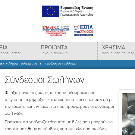
ΕΙΑ
ΠΡΟΙΟΝΤΑ
ΧΡΗΣΙΜΑ
ς προτιμήσετε
μεγάλη ποικιλία
βοηθήματα επιμετ
τα σιδήρου - αλουμινίου
Σύνδεσμοι Σωλήνων
Σύνδεσμοι Σωλήνων
Φτιάξτε μόνοι σας χωρίς τη χρήση ηλεκτροκόλησης
στέγαστρα περιφράξεις και οποιαδήποτε άλλη κατασκευή με
την ευκολία και την ταχύτητα που προσφέρουν οι σύνδεσμοι
σωλήνων.
Πρόκειται για γαλβανιζέ ελάσματα με βίδες που μπορούν να
χρησιμοποιηθούν σε κόμβους κατασκευών απο σωλήνες.