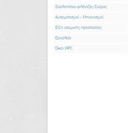
Σκαλοπάτια-φλάντζες-Σχάρες
Αυτοματισμοί - Μηχανισμοί
Είδη ατομικής προστασίας
Εργαλεία
Deck WPC