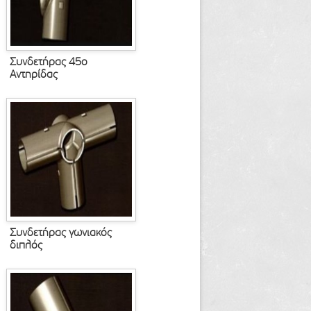
Συνδετήρας 45ο
Αντηρίδας
Συνδετήρας γωνιακός
διπλός