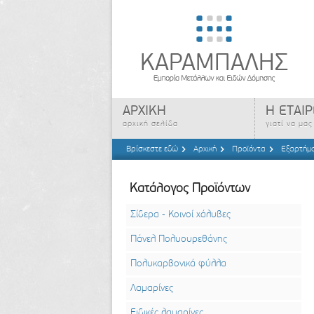
ΑΡΧΙΚΗ
Η ΕΤΑΙΡ
αρχική σελίδα
γιατί να μα
Βρίσκεστε εδώ
Αρχική
Προϊόντα
Εξαρτήμα
Κατάλογος Προϊόντων
Σίδερα - Κοινοί χάλυβες
Πάνελ Πολυουρεθάνης
Πολυκαρβονικά φύλλα
Λαμαρίνες
Ειδικές λαμαρίνες